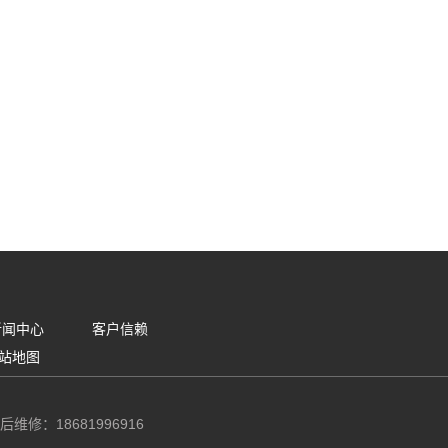
新闻中心
客户信赖
站地图
后维修：18681996916