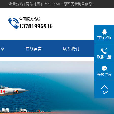
企业分站
|
网站地图
|
RSS
|
XML
|
您暂无新询盘信息！
全国服务热线
13781996916
在线客服
厂家
在线留言
联系我们
联系电话
在线留言