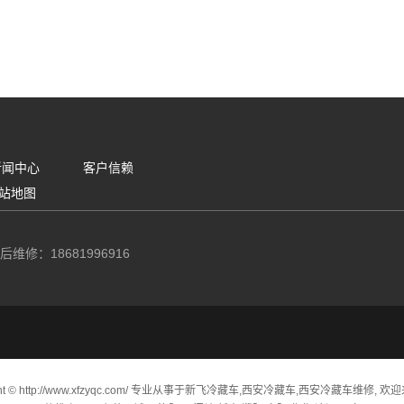
新闻中心
客户信赖
站地图
后维修：18681996916
ht © http://www.xfzyqc.com/ 专业从事于
新飞冷藏车
,
西安冷藏车
,
西安冷藏车维修
, 欢