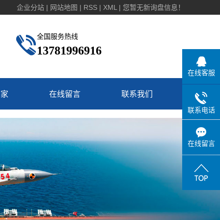
企业分站
|
网站地图
|
RSS
|
XML
|
您暂无新询盘信息！
全国服务热线
13781996916
在线客服
厂家
在线留言
联系我们
联系电话
在线留言