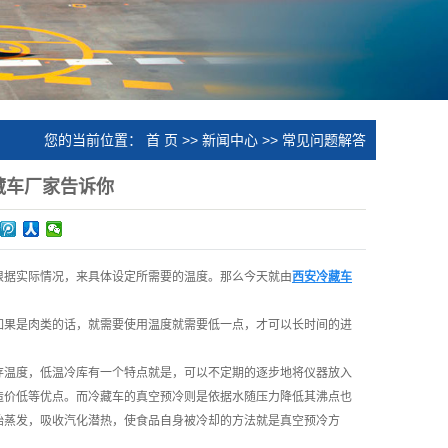
您的当前位置：
首 页
>>
新闻中心
>>
常见问题解答
藏车厂家告诉你
根据实际情况，来具体设定所需要的温度。那么今天就由
西安冷藏车
如果是肉类的话，就需要使用温度就需要低一点，才可以长时间的进
存温度，低温冷库有一个特点就是，可以不定期的逐步地将仪器放入
造价低等优点。而冷藏车的真空预冷则是依据水随压力降低其沸点也
始蒸发，吸收汽化潜热，使食品自身被冷却的方法就是真空预冷方