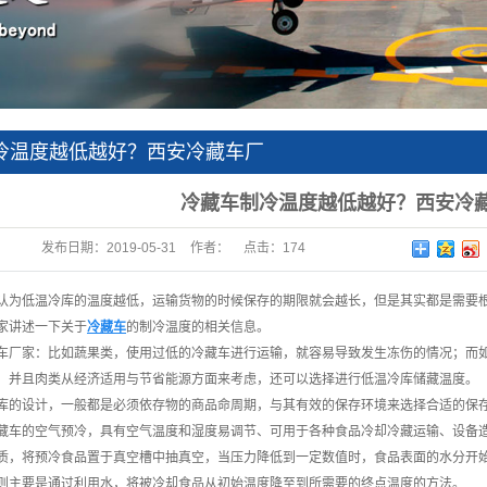
冷温度越低越好？西安冷藏车厂
冷藏车制冷温度越低越好？西安冷
发布日期：
2019-05-31
作者：
点击：
174
认为低温冷库的温度越低，运输货物的时候保存的期限就会越长，但是其实都是需要
家讲述一下关于
冷藏车
的制冷温度的相关信息。
藏车厂家
：比如蔬果类，使用过低的冷藏车进行运输，就容易导致发生冻伤的情况；而
，并且肉类从经济适用与节省能源方面来考虑，还可以选择进行低温冷库储藏温度。
库的设计，一般都是必须依存物的商品命周期，与其有效的保存环境来选择合适的保
藏车的空气预冷，具有空气温度和湿度易调节、可用于各种食品冷却冷藏运输、设备
质，将预冷食品置于真空槽中抽真空，当压力降低到一定数值时，食品表面的水分开
则主要是通过利用水，将被冷却食品从初始温度降至到所需要的终点温度的方法。