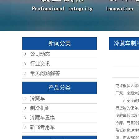
企业文化
资质荣誉
新闻分类
冷藏车制
公司动态
家告诉你
行业资讯
常见问题解答
或许很多人都
产品分类
厂家，来跟大
冷藏车
	西安冷
制冷机组
行货物的保存
冷藏车低温冷
冷藏车置换
冷库。而且冷
新飞专用车
降低的物理性
法；而水预冷