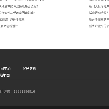
装载无忧——新飞柳汽冷藏车乘龙H5
帅铃冷藏车懂
乡冷藏车的保温性能是否达标？
新飞大运冷藏
的保温性能受哪些因素影响？
插电混动冷藏
固耐用--帅铃冷藏车
新乡冷藏车的
车厢体创新设计
新乡冷藏车的
新闻中心
客户信赖
站地图
后维修：18681996916