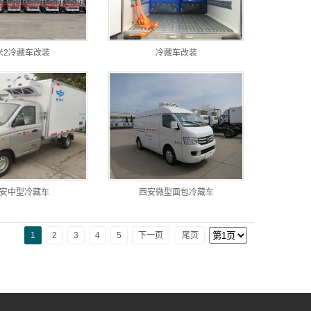
米2冷藏车改装
冷藏车改装
安中型冷藏车
西安微型面包冷藏车
1
2
3
4
5
下一页
尾页