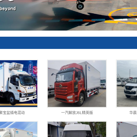
聚宝盆插电混动
一汽解放J6L精英版
华晨