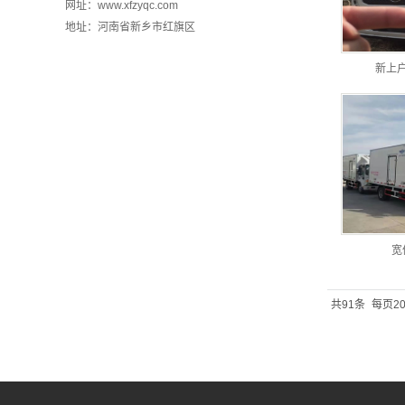
网址：www.xfzyqc.com
地址：河南省新乡市红旗区
新上
宽
共91条
每页2