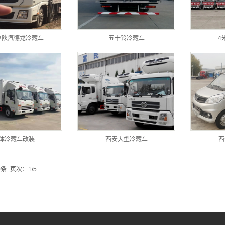
户陕汽德龙冷藏车
五十铃冷藏车
4
体冷藏车改装
西安大型冷藏车
西
0条
页次：1/5