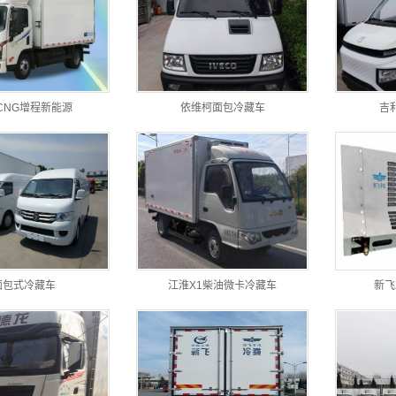
CNG增程新能源
依维柯面包冷藏车
吉
面包式冷藏车
江淮X1柴油微卡冷藏车
新飞