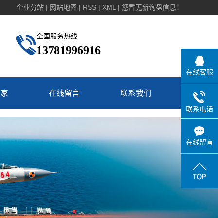
企业分站
|
网站地图
|
RSS
|
XML
|
您暂无新询盘信息！
全国服务热线
13781996916
在线客服
厂家
在线留言
联系我们
联系电话
在线留言