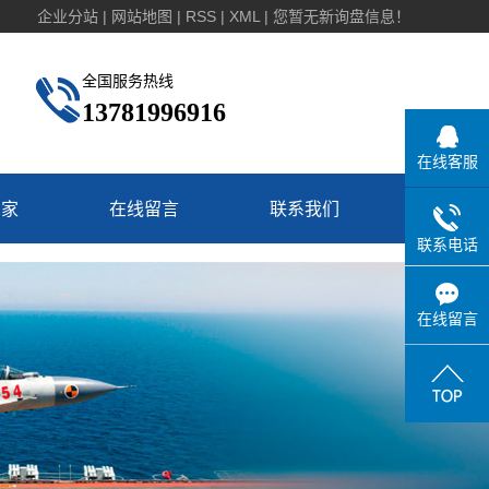
企业分站
|
网站地图
|
RSS
|
XML
|
您暂无新询盘信息！
全国服务热线
13781996916
在线客服
厂家
在线留言
联系我们
联系电话
在线留言