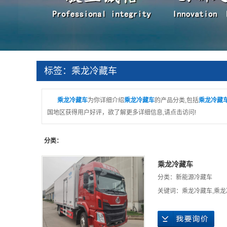
企业文化
资质荣誉
标签：乘龙冷藏车
乘龙冷藏车
为你详细介绍
乘龙冷藏车
的产品分类,包括
乘龙冷藏
国地区获得用户好评，欲了解更多详细信息,请点击访问!
分类：
乘龙冷藏车
分类：
新能源冷藏车
关键词：
乘龙冷藏车
,
乘龙